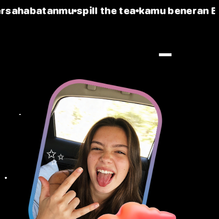
rsahabatanmu
spill the tea
kamu beneran BFF
ti
✨
!