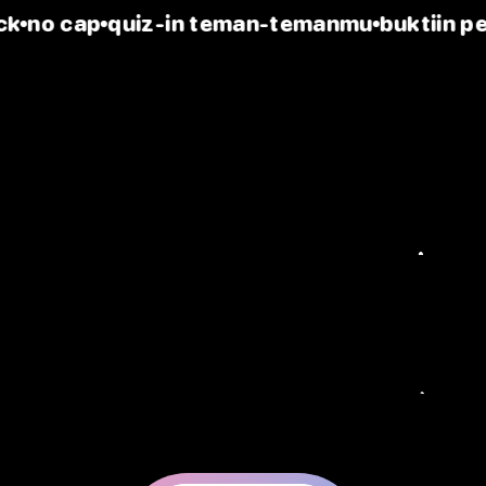
k
no cap
quiz-in teman-temanmu
buktiin pe
ahabat seja
emang beda