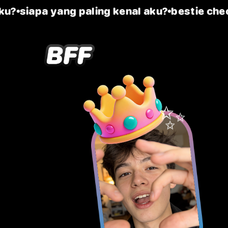
u?
siapa yang paling kenal aku?
bestie chec
✨
S